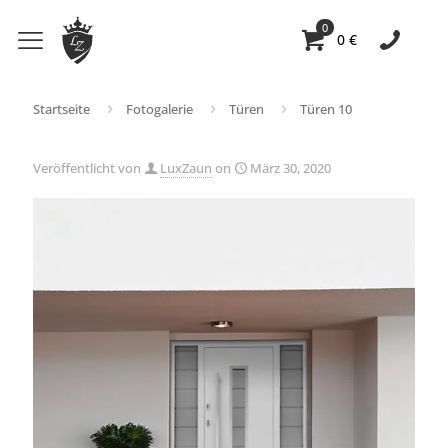
0
0 €
Startseite
Fotogalerie
Türen
Türen 10
Veröffentlicht von
LuxZaun
on
März 30, 2020