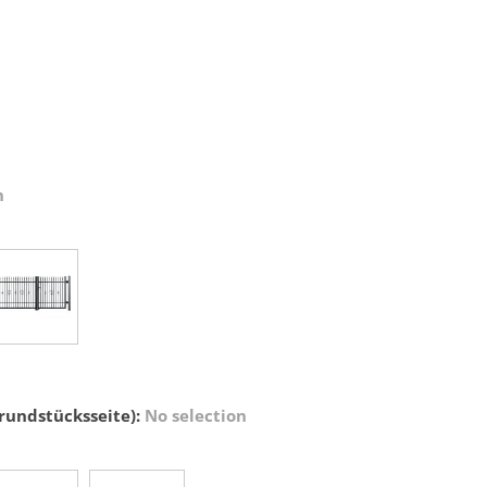
n
Grundstücksseite)
:
No selection