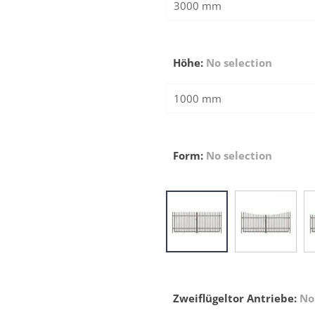
Höhe
:
No selection
Form
:
No selection
Zweiflügeltor Antriebe
:
No