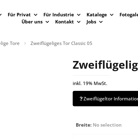
Für Privat
Für Industrie
Kataloge
Fotogal
Über uns
Kontakt
Jobs
lige Tore
Zweiflügeliges Tor Classic 05
Zweiflügelig
inkl. 19% MwSt.
Zweiflügeltor Informatio
Breite
:
No selection