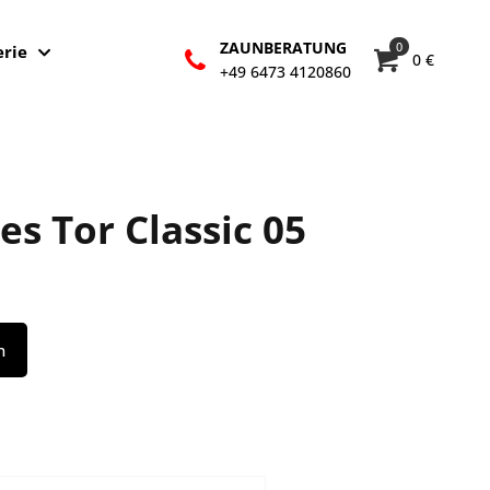
ZAUNBERATUNG
0
erie
0 €
+49 6473 4120860
es Tor Classic 05
n