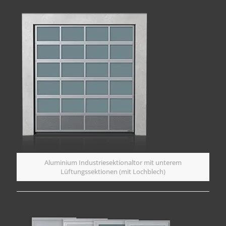
Aluminium Industriesektionaltor mit unterem
Lüftungssektionen (mit Lochblech)