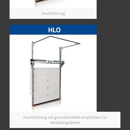
Hochführung
Hochführung mit gesenkterWelle empfohlen für
Verladungsdocke