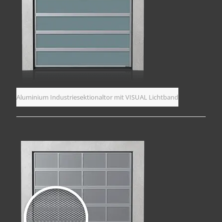
Aluminium Industriesektionaltor mit VISUAL Lichtband