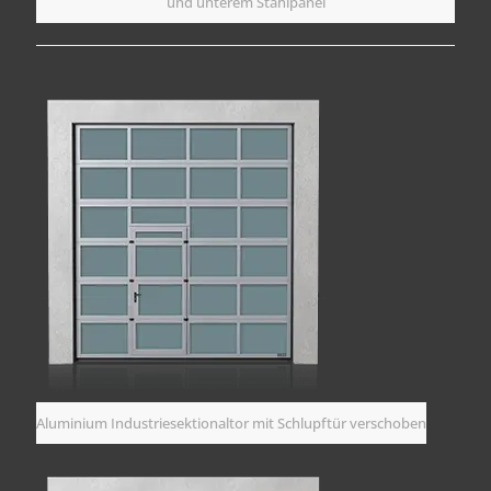
und unterem Stahlpanel
Aluminium Industriesektionaltor mit Schlupftür verschoben