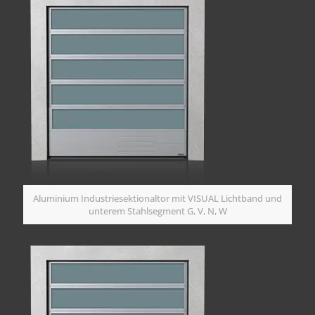
Aluminium Industriesektionaltor mit VISUAL Lichtband und
unterem Stahlsegment G, V, N, W