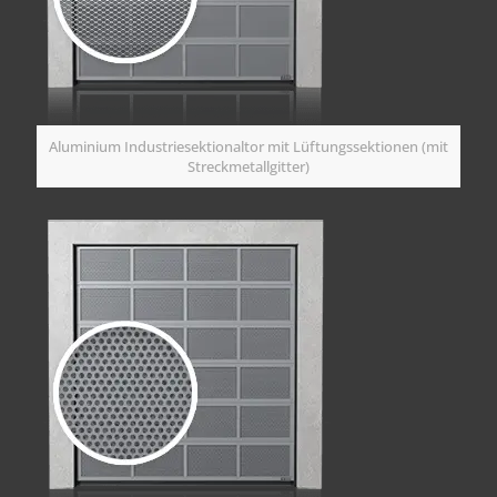
Aluminium Industriesektionaltor mit Lüftungssektionen (mit
Streckmetallgitter)