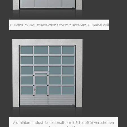
Aluminium Industriesektionaltor mit unterem Alupanel voll
Aluminium Industriesektionaltor mit Schlupftür verschoben