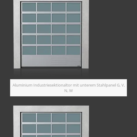
Aluminium Industriesektionaltor mit unterem Stahlpanel G, V,
N, W